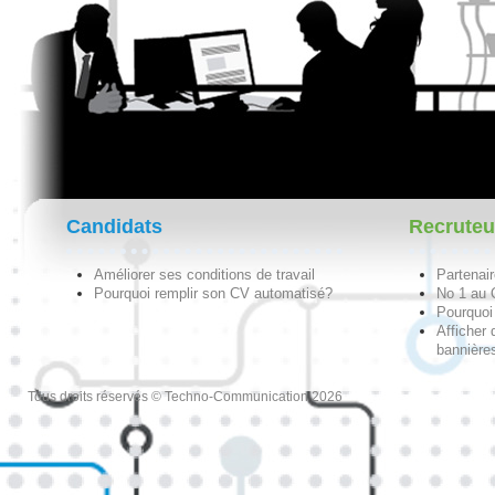
Candidats
Recruteu
Améliorer ses conditions de travail
Partenai
Pourquoi remplir son CV automatisé?
No 1 au
Pourquoi 
Afficher 
bannières
Tous droits réservés © Techno-Communication 2026