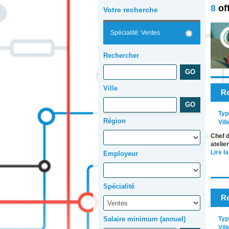
8
of
Votre recherche
Spécialité: Ventes
Rechercher
Ville
Re
Typ
Région
Vill
Chef d
atelie
Lire la
Employeur
Spécialité
Re
Salaire minimum (annuel)
Typ
Vill