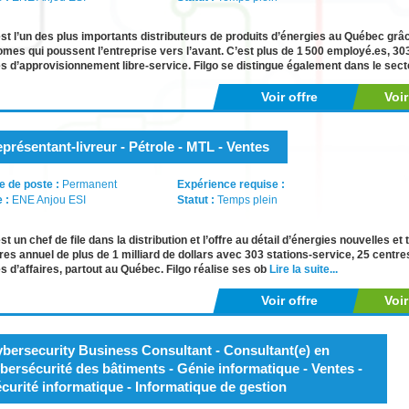
est l’un des plus importants distributeurs de produits d’énergies au Québec grâ
mes qui poussent l’entreprise vers l’avant. C’est plus de 1 500 employé.es, 303
s d’approvisionnement libre-service. Filgo se distingue également dans le sec
Voir offre
Voi
présentant-livreur - Pétrole - MTL - Ventes
e de poste :
Permanent
Expérience requise :
e :
ENE Anjou ESI
Statut :
Temps plein
est un chef de file dans la distribution et l’offre au détail d’énergies nouvelles et 
ires annuel de plus de 1 milliard de dollars avec 303 stations-service, 25 centr
s d’affaires, partout au Québec. Filgo réalise ses ob
Lire la suite...
Voir offre
Voi
bersecurity Business Consultant - Consultant(e) en
bersécurité des bâtiments - Génie informatique - Ventes -
curité informatique - Informatique de gestion