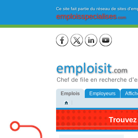
Ce site fait partie du réseau de sites d'em
emploisspecialises
.com
Emplois
Employeurs
Affich
Trouvez