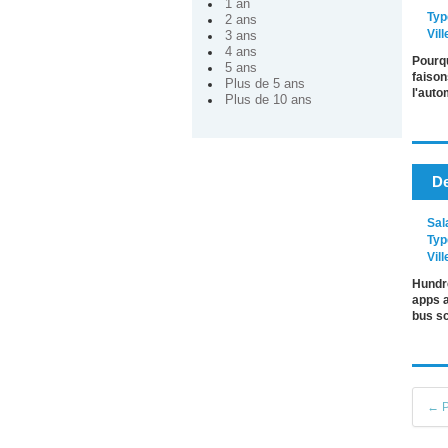
1 an
Typ
2 ans
Vill
3 ans
4 ans
Pourqu
5 ans
faison
Plus de 5 ans
l'auto
Plus de 10 ans
De
Sal
Typ
Vill
Hundre
apps a
bus sc
← P