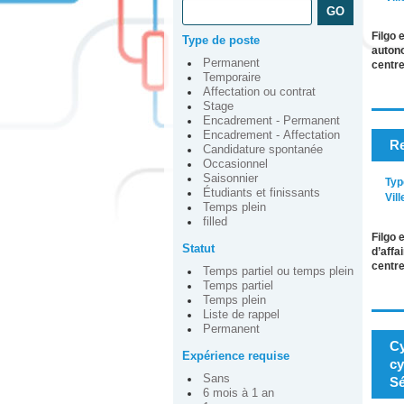
Filgo 
Type de poste
autono
Permanent
centre
Temporaire
Affectation ou contrat
Stage
Encadrement - Permanent
Encadrement - Affectation
Re
Candidature spontanée
Occasionnel
Saisonnier
Typ
Étudiants et finissants
Vill
Temps plein
filled
Filgo 
Statut
d’affa
centre
Temps partiel ou temps plein
Temps partiel
Temps plein
Liste de rappel
Permanent
Cy
Expérience requise
cy
Sans
Sé
6 mois à 1 an