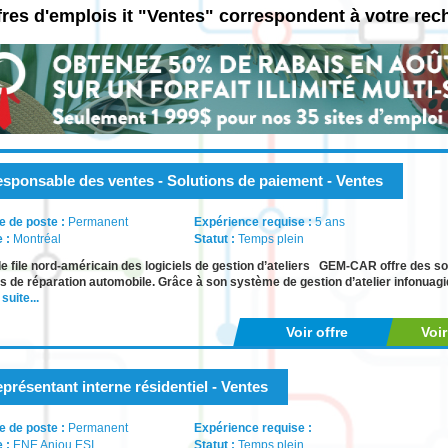
fres d'emplois it "Ventes" correspondent à votre rec
sponsable des ventes - Solutions de paiement - Ventes
e de poste :
Permanent
Expérience requise :
5 ans
e :
Montréal
Statut :
Temps plein
e file nord-américain des logiciels de gestion d’ateliers GEM-CAR offre des so
rs de réparation automobile. Grâce à son système de gestion d’atelier infonuagi
 suite...
Voir offre
Voi
présentant interne résidentiel - Ventes
e de poste :
Permanent
Expérience requise :
e :
ENE Anjou ESI
Statut :
Temps plein