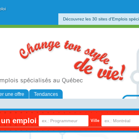
ploi
Découvrez les 30 sites d'Emplois spéci
er une offre
Tendances
 un emploi
Ville