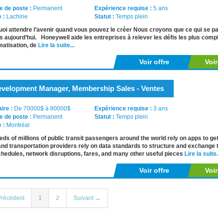
e de poste :
Permanent
Expérience requise :
5 ans
e :
Lachine
Statut :
Temps plein
oi attendre l’avenir quand vous pouvez le créer Nous croyons que ce qui se 
s aujourd’hui. Honeywell aide les entreprises à relever les défis les plus co
matisation, de
Lire la suite...
Voir offre
Voi
velopment Manager, Membership Sales - Ventes
aire :
De 70000$ à 80000$
Expérience requise :
3 ans
e de poste :
Permanent
Statut :
Temps plein
e :
Montréal
ds of millions of public transit passengers around the world rely on apps to ge
nd transportation providers rely on data standards to structure and exchange t
hedules, network disruptions, fares, and many other useful pieces
Lire la suite.
Voir offre
Voi
récédent
1
2
Suivant →