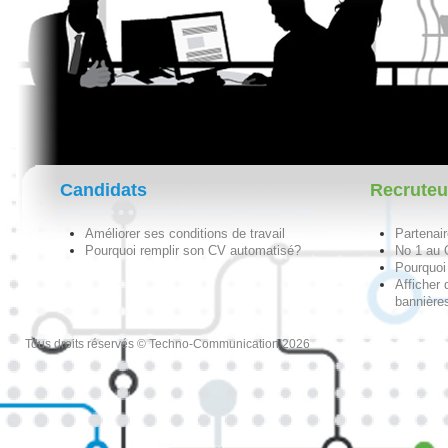
Candidats
Recruteu
Améliorer ses conditions de travail
Partenai
Pourquoi remplir son CV automatisé?
No 1 au
Pourquoi 
Afficher 
bannières
Tous droits réservés © Techno-Communication 2026