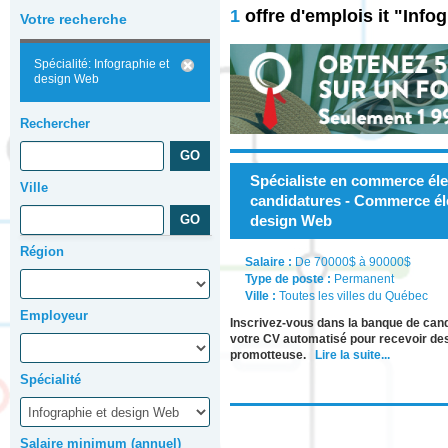
1
offre d'emplois it "Inf
Votre recherche
Spécialité: Infographie et
design Web
Rechercher
Spécialiste en commerce él
Ville
candidatures - Commerce éle
design Web
Région
Salaire :
De 70000$ à 90000$
Type de poste :
Permanent
Ville :
Toutes les villes du Québec
Employeur
Inscrivez-vous dans la banque de cand
votre CV automatisé pour recevoir des
promotteuse.
Lire la suite...
Spécialité
Salaire minimum (annuel)