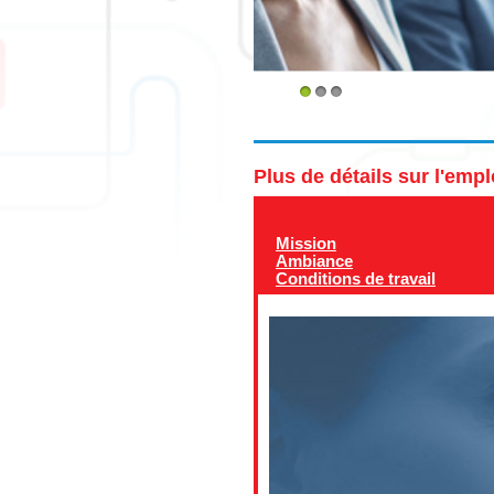
1
2
3
Plus de détails sur l'emp
Mission
Ambiance
Conditions de travail