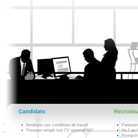
Candidats
Recruteu
Améliorer ses conditions de travail
Partenai
Pourquoi remplir son CV automatisé?
No 1 au
Pourquoi 