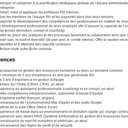
rticiper et collaborer à la planification stratégique globale de l’équipe administrativ
entreprise.
viser, créer et appliquer les politiques RH internes.
érer les membres de l’équipe RH et les supporter dans tous leurs besoins.
upporter le développement des compétences des gestionnaires en matière de resso
 développement professionnel de leurs employés afin d’assurer la capacité de l’org
ng termes (formation, conseil et coaching).
ttre en place des pratiques et des processus favorisant la collaboration ainsi que l
avail sain, inclusif et diversifié (de pair avec le comité interne). Offrir le soutien n
identifier et d’atteindre des objectifs communs.
fectuer toute autre tâche connexe.
gences
accalauréat en gestion des ressources humaines ou dans un domaine connexe
n minimum de 5 ans d'expérience en tant que généraliste RH
 à 3 ans d’expérience en gestion d’équipe
embre de l’Ordre (CRHA, CRIA), un atout
périence en assistance professionnelle (coaching) et en conseil, un atout
ortes compétences interpersonnelles, autonomie et travail d’équipe
linguisme parfait (français, anglais)
onnaissance de l’environnement Mac (Apple) et des outils Google
îtrise de la suite Office (Word, Excel)
xpérience de travail dans un environnement en évolution rapide qui change continu
xpérience avec divers HRIS (Système d'information de gestion des ressources huma
onnaissance du marché européen et américain, un atout
onnaissance des règles de santé et de sécurité