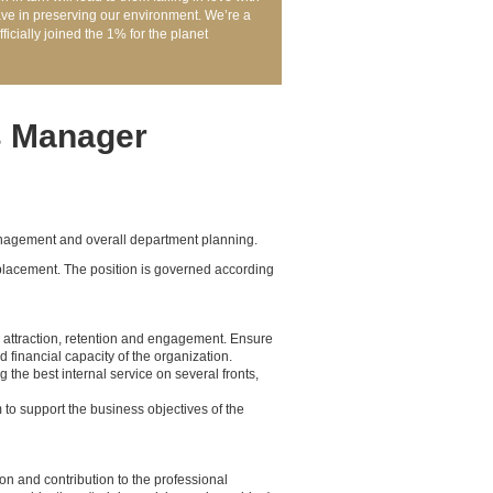
ve in preserving our environment. We’re a
icially joined the 1% for the planet
s Manager
nagement and overall department planning.
 replacement. The position is governed according
attraction, retention and engagement. Ensure
 financial capacity of the organization.
the best internal service on several fronts,
m to support the business objectives of the
on and contribution to the professional