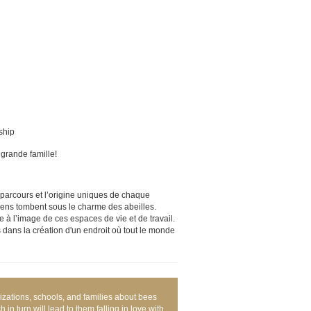
ship
 grande famille!
e parcours et l’origine uniques de chaque
 gens tombent sous le charme des abeilles.
 à l’image de ces espaces de vie et de travail.
ans la création d'un endroit où tout le monde
izations, schools, and families about bees
n turn will lead to them falling in love with