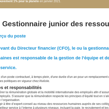
uvement 1% pour la planète
en janvier 2021.
Gestionnaire junior des resso
rçu du poste
vant du Directeur financier (CFO), le ou la gestionn
ines est responsable de la gestion de l’équipe et de 
service.
git d'un poste contractuel, à temps plein, d'une durée d'un an pour un remplacement 
les politiques en vigueur chez Alvéole.
s et responsabilités
rer la rémunération globale et la mobilité internationale des employés afin d’assurer 
ployés. S’assurer que la rémunération respecte les principes d’équité tout en s’alig
 l’organisation.
ir à titre d’expert-conseil au niveau des ressources humaines auprès de ses collè
illeur service à l’interne à plusieurs niveaux, incluant la paie, le recrutement et le