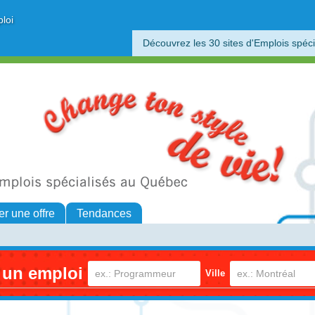
ploi
Découvrez les 30 sites d'Emplois spéci
er une offre
Tendances
 un emploi
Ville