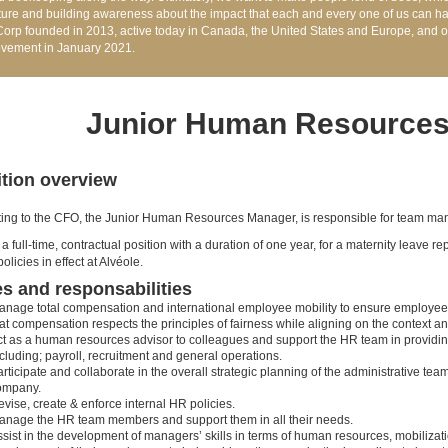
ture and building awareness about the impact that each and every one of us can ha
Corp founded in 2013, active today in Canada, the United States and Europe, and off
vement in January 2021.
Junior Human Resource
tion overview
ing to the CFO, the Junior Human Resources Manager, is responsible for team ma
s a full-time, contractual position with a duration of one year, for a maternity leave
policies in effect at Alvéole.
s and responsabilities
anage total compensation and international employee mobility to ensure employee 
at compensation respects the principles of fairness while aligning on the context and
t as a human resources advisor to colleagues and support the HR team in providing 
cluding; payroll, recruitment and general operations.
rticipate and collaborate in the overall strategic planning of the administrative tea
ompany.
vise, create & enforce internal HR policies.
anage the HR team members and support them in all their needs.
sist in the development of managers’ skills in terms of human resources, mobilizati