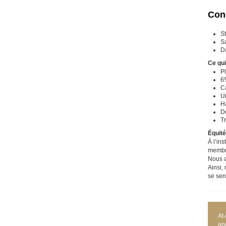
Cond
S
Sa
D
Ce qu
Pl
6
Ca
Un
H
De
Tr
Équité
À l’in
membre
Nous a
Ainsi,
se sen
At
an