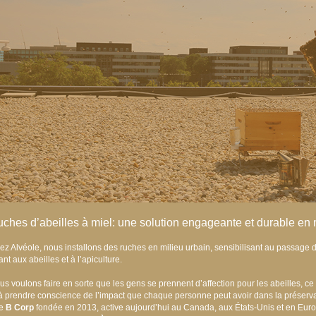
ches d’abeilles à miel: une solution engageante et durable en 
ez Alvéole, nous installons des ruches en milieu urbain, sensibilisant au passage d
nt aux abeilles et à l’apiculture.
us voulons faire en sorte que les gens se prennent d’affection pour les abeilles, ce
 à prendre conscience de l’impact que chaque personne peut avoir dans la préser
e
B Corp
fondée en 2013, active aujourd’hui au Canada, aux États-Unis et en Europ