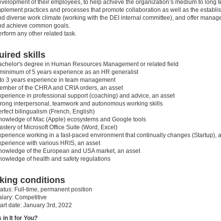
velopment of their employees, to help achieve the organization’s medium to long te
mplement practices and processes that promote collaboration as well as the establi
d diverse work climate (working with the DEI internal committee), and offer manage
nd achieve common goals.
rform any other related task.
ired skills
achelor's degree in Human Resources Management or related field
 minimum of 5 years experience as an HR generalist
 to 3 years experience in team management
ember of the CHRA and CRIA orders, an asset
xperience in professional support (coaching) and advice, an asset
trong interpersonal, teamwork and autonomous working skills
rfect bilingualism (French, English)
nowledge of Mac (Apple) ecosystems and Google tools
stery of Microsoft Office Suite (Word, Excel)
xperience working in a fast-paced environment that continually changes (Startup), 
xperience with various HRIS, an asset
nowledge of the European and USA market, an asset
nowledge of health and safety regulations
king conditions
atus: F
ull-time, permanent position
alary: Competitive
art date:
January 3rd, 2022
 in It for You?