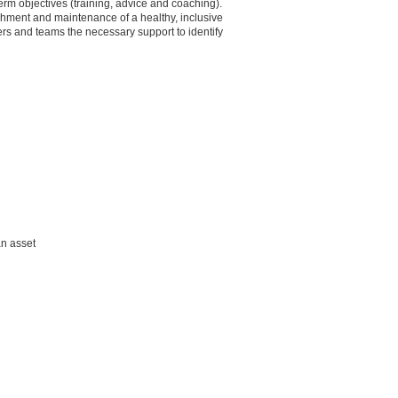
rm objectives (training, advice and coaching).
shment and maintenance of a healthy, inclusive
rs and teams the necessary support to identify
an asset