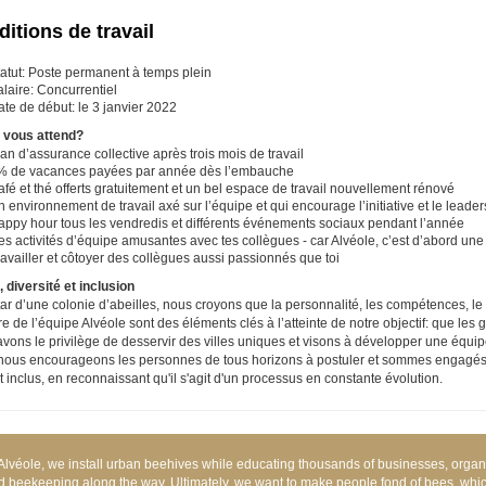
itions de travail
tatut: Poste permanent à temps plein
laire: Concurrentiel
ate de début:
le 3 janvier 2022
i vous attend?
an d’assurance collective après trois mois de travail
% de vacances payées par année dès l’embauche
fé et thé offerts gratuitement et un bel espace de travail nouvellement rénové
 environnement de travail axé sur l’équipe et qui encourage l’initiative et le leader
appy hour tous les vendredis et différents événements sociaux pendant l’année
s activités d’équipe amusantes avec tes collègues - car Alvéole, c’est d’abord une
availler et côtoyer des collègues aussi passionnés que toi
, diversité et inclusion
star d’une colonie d’abeilles, nous croyons que la personnalité, les compétences, l
 de l’équipe Alvéole sont des éléments clés à l’atteinte de notre objectif: que les
vons le privilège de desservir des villes uniques et visons à développer une équipe
 nous encourageons les personnes de tous horizons à postuler et sommes engagés d
t inclus, en reconnaissant qu'il s'agit d'un processus en constante évolution.
 Alvéole, we install urban beehives while educating thousands of businesses, organ
d beekeeping along the way. Ultimately, we want to make people fond of bees, which i