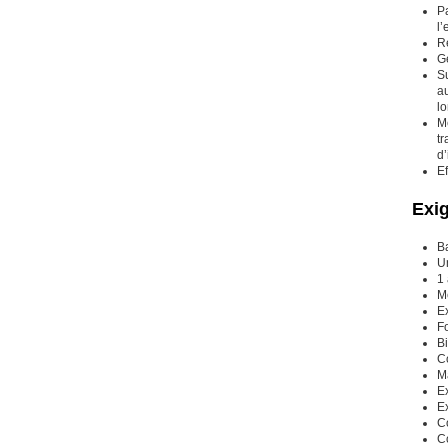
Pa
l’
Ré
G
S
au
lo
Me
tr
d’
Ef
Exi
B
U
1
M
Ex
F
Bi
C
Ma
E
E
C
C