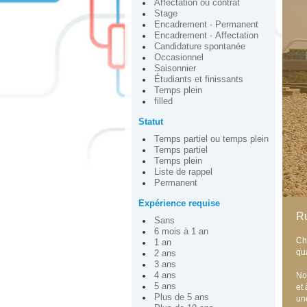
Affectation ou contrat
Stage
Encadrement - Permanent
Encadrement - Affectation
Candidature spontanée
Occasionnel
Saisonnier
Étudiants et finissants
Temps plein
filled
Statut
Temps partiel ou temps plein
Temps partiel
Temps plein
Liste de rappel
Permanent
Expérience requise
Ru
Sans
6 mois à 1 an
Ch
1 an
qua
2 ans
3 ans
No
4 ans
5 ans
et
Plus de 5 ans
un