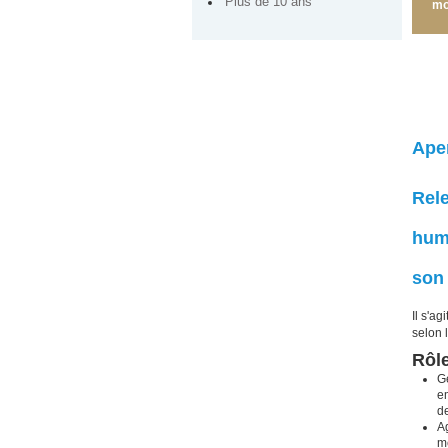
Plus de 10 ans
mo
Ape
Rele
huma
son 
Il s'a
selon 
Rôle
Gé
em
de
Ag
me