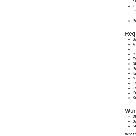
de
I
an
a
Pe
Requ
B
A
1
M
E
S
Pe
K
Ma
E
E
K
K
Wor
St
S
St
What's