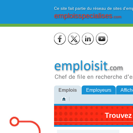
Ce site fait partie du réseau de sites d'em
emploisspecialises
.com
Emplois
Employeurs
Affich
Trouvez