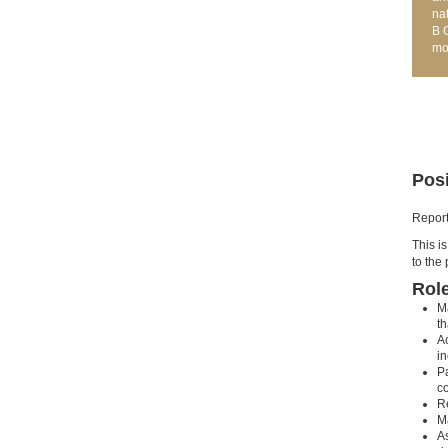
na
B 
mo
Posi
Report
This i
to the 
Role
M
th
Ac
in
Pa
c
Re
M
As