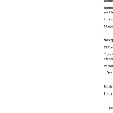
Bonne 
Bonne
problè
Une co
Maîtri
Vos q
DEC en
Trois
clien
Permis
* Des
Salai
Lieux 
* 2 p