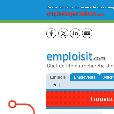
Ce site fait partie du réseau de sites d'em
emploisspecialises
.com
Emplois
Employeurs
Affich
Trouvez