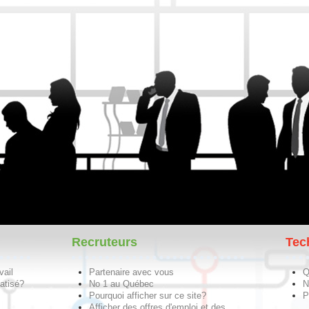
Recruteurs
Tec
vail
Partenaire avec vous
Q
atisé?
No 1 au Québec
N
Pourquoi afficher sur ce site?
P
Afficher des offres d'emploi et des