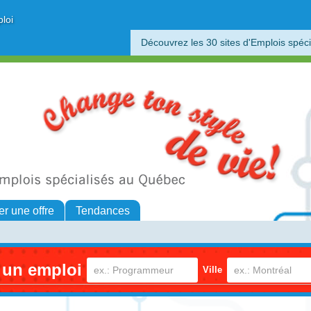
ploi
Découvrez les 30 sites d'Emplois spéci
er une offre
Tendances
 un emploi
Ville