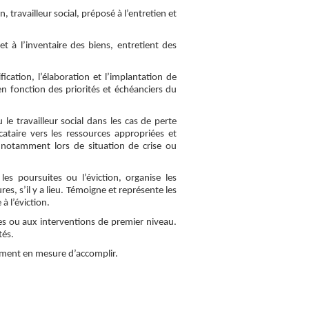
, travailleur social, préposé à l’entretien et
t à l’inventaire des biens, entretient des
ication, l’élaboration et l’implantation de
 en fonction des priorités et échéanciers du
le travailleur social dans les cas de perte
ataire vers les ressources appropriées et
x notamment lors de situation de crise ou
s poursuites ou l’éviction, organise les
es, s’il y a lieu. Témoigne et représente les
à l’éviction.
es ou aux interventions de premier niveau.
tés.
lement en mesure d’accomplir.