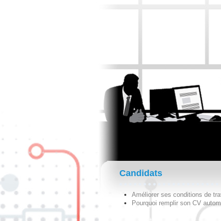
Candidats
Améliorer ses conditions de tra
Pourquoi remplir son CV autom