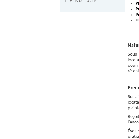
Plus de 10 ans
P
P
P
Du
Natur
Sous l
locata
pourr
rétabl
Exemp
Sur af
locat
plaint
Reçoi
l’enco
Évalu
pratiq