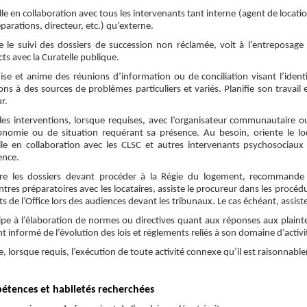
lle en collaboration avec tous les intervenants tant interne (agent de location
parations, directeur, etc.) qu’externe
.
e le suivi des dossiers de succession non réclamée, voit à l’entreposage e
ts avec la Curatelle publique.
ise et anime des réunions d’information ou de conciliation visant l’identif
ons à des sources de problèmes particuliers et variés. Planifie son travail
r.
 les interventions, lorsque requises, avec l’organisateur communautaire ou 
onomie ou de situation requérant sa présence. Au besoin, oriente le loc
ille en collaboration avec les CLSC et autres intervenants psychosociau
ence.
re les dossiers devant procéder à la Régie du logement, recommande le
tres préparatoires avec les locataires, assiste le procureur dans les procédur
ts de l’Office lors des audiences devant les tribunaux. Le cas échéant, assiste 
cipe à l’élaboration de normes ou directives quant aux réponses aux plaint
nt informé de l’évolution des lois et règlements reliés à son domaine d’activi
, lorsque requis, l’exécution de toute activité connexe qu’il est raisonnab
étences et habiletés recherchées