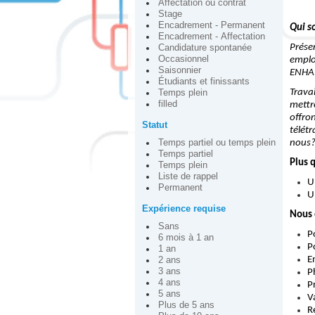
Affectation ou contrat
Stage
Encadrement - Permanent
Qui 
Encadrement - Affectation
Prése
Candidature spontanée
Occasionnel
emplo
Saisonnier
ENHA
Étudiants et finissants
Trava
Temps plein
filled
mettr
off
Statut
télét
Temps partiel ou temps plein
nous
Temps partiel
Plus 
Temps plein
Liste de rappel
U
Permanent
U
Expérience requise
Nous 
Sans
P
6 mois à 1 an
P
1 an
E
2 ans
3 ans
P
4 ans
P
5 ans
V
Plus de 5 ans
R