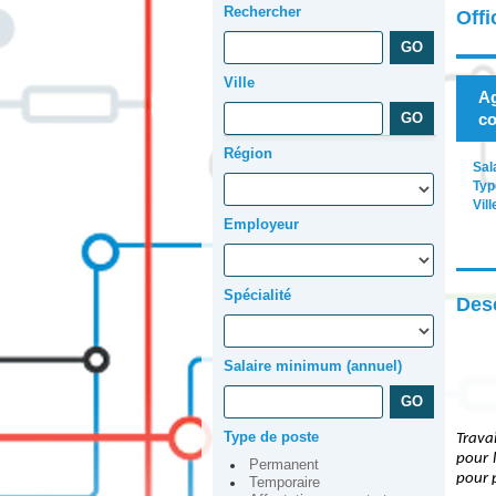
Rechercher
Offi
Ville
Ag
c
Région
Sal
Typ
Vill
Employeur
Spécialité
Desc
Salaire minimum (annuel)
Type de poste
Trava
pour 
Permanent
pour 
Temporaire