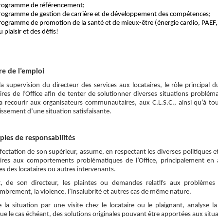
rogramme de référencement;
rogramme de gestion de carrière et de développement des compétences;
rogramme de promotion de la santé et de mieux-être (énergie cardio, PAEF,
 plaisir et des défis!
e de l’emploi
a supervision du directeur des services aux locataires, le rôle principal d
ires de l’Office afin de tenter de solutionner diverses situations probléma
a recourir aux organisateurs communautaires, aux C.L.S.C., ainsi qu’à tou
issement d’une situation satisfaisante.
les de responsabilités
fectation de son supérieur, assume, en respectant les diverses politiques et
aires aux comportements problématiques de l’Office, principalement en
es des locataires ou autres intervenants.
t, de son directeur, les plaintes ou demandes relatifs aux problèmes i
mbrement, la violence, l’insalubrité et autres cas de même nature.
e la situation par une visite chez le locataire ou le plaignant, analys
ue le cas échéant, des solutions originales pouvant être apportées aux situ