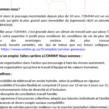
sommes-nous?
nt dans le paysage montréalais depuis plus de 50 ans, l’OMHM est un or
yés qui gère le plus grand parc immobilier de logements HLM et abordab
RMONIE.
iller pour l’OMHM, c’est grandir dans un climat de travail sain qui place 
e votre expertise à profit pour améliorer les conditions de vie de plus 
rons des avantages sociaux des plus concurre
ravail, horaire variables, etc. Qui de mieux que vos futurs collègu
?
https://www.omhm.qc.ca/fr/emplois/services-generaux
.
qu’un emploi, faites carrière à L’OMHM! Nous sommes :
ne organisation dans l’action qui encourage à faire les choses autrement;
ne organisation qui prône le travail d’équipe et les valeurs humaines.
offrons :
ossibilité de télétravail en mode hybride, selon la politique en vigueur;
ossibilité d’horaire flexible et comprimé (9 jours sur 10 et/ou 4 jours sur 5);
nvironnement riche de diversité et d’inclusion;
hilosophie de conciliation travail-famille;
rogramme d’assurances collectives adapté aux besoins individuels et famili
acances et divers congés sociaux compétitifs;
égime de retraite parmi les meilleurs sur le marché (prestation déterminée);