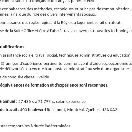
connaissance du français et de l’anglais parlés et écrits.
 connaissance des méthodes, techniques et principes de communication, 
mes, ainsi que du rôle des divers intervenants sociaux.
nnaissance des règles régissant la Régie du logement serait un atout.
se de la Suite Office et être à l’aise à travailler avec les nouvelles technologie
ualifications
 assistance sociale, travail social, techniques administratives ou éducation 
 (3) années d’expérience pertinente comme agent d’aide socioéconomique,
tèle défavorisée ou encore à un poste administratif au sein d’un organism
 de conduire classe 5 valide
 équivalences de formation et d’expérience sont reconnues.
re annuel :
57 436 $ à 71 797 $, selon expérience
de travail :
400 boulevard Rosemont, Montréal, Québec, H2A 0A2
ostes temporaires à durée indéterminées