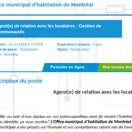
ce municipal d'habitation de Montréal
ent(e) de relation avec les locataires - Gestion de
ommunautés
aire :
De 57436$ à 71797$
Expérience requise :
3 ans
e de poste :
Temporaire
Statut :
Temps plein
e :
Montréal
Postuler en ligne
Voir toutes les
ription du poste
Agent(e) de relation avec les loca
iller au sein d’une équipe où vos préoccupations sont de rendre l’habitat
la clientèle, ça vous motive?
L’Office municipal d’habitation de Montré
participer à des projets où l’humain et vos compétences seront mis de l’ava