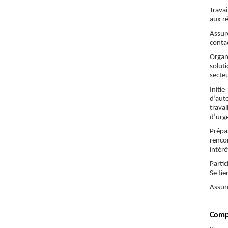
Travai
aux ré
Assur
contac
Organ
soluti
secteu
Initie
d’aut
trava
d’urg
Prépa
rencon
intérê
Parti
Se tie
Assure
Comp