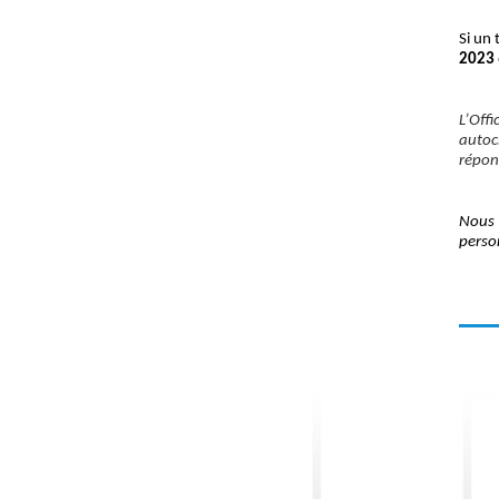
Si un 
2023
L’Off
autoc
répon
Nous 
perso