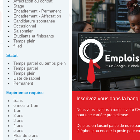
Affectation ou contrat
Stage
Encadrement - Permanent
Encadrement - Affectation
Candidature spontanée
Occasionnel
Saisonnier
Étudiants et finissants
Temps plein
filled
Statut
Temps partiel ou temps plein
Temps partiel
Temps plein
Liste de rappel
Permanent
Expérience requise
Inscrivez-vous dans la banqu
Sans
6 mois à 1 an
Nous vous invitons à remplir votre CV
1 an
pour une carrière prometteuse.
2 ans
3 ans
De plus, en faisant partie de notre b
4 ans
5 ans
téléphone ou encore la poste pour vous
Plus de 5 ans