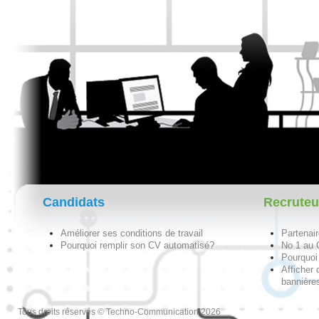
Candidats
Recruteu
Améliorer ses conditions de travail
Partenai
Pourquoi remplir son CV automatisé?
No 1 au
Pourquoi 
Afficher 
bannières
Tous droits réservés © Techno-Communication 2026