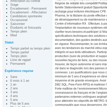
Affectation ou contrat
Régime de retraite très compétitif Pol
Stage
famille Stationnement gratuit Opportuni
Encadrement - Permanent
recharge pour voitures électriques CPE e
Encadrement - Affectation
Pharma, le·la titulaire du poste effectue
Candidature spontanée
de développement ou de maintenance des
Occasionnel
Centre d’information RX : Effectuer, à pa
Saisonnier
l'implantation de nouveaux systèmes et/ou
Étudiants et finissants
Temps plein
clarifier leurs besoins et participer à l'é
filled
spécifications techniques des solutions 
documentation, des guides destinés aux 
Statut
en vigueur. Recommander, le cas échéant
avec les tendances du marché et/ou expl
Temps partiel ou temps plein
intégrés et aux tests utilisateurs. Partic
Temps partiel
production (suivi de production et suppor
Temps plein
Liste de rappel
nouvelles façons de faire, ou des nouve
Permanent
Assurer, de façon autonome et sans impa
clé dans le diagnostic lors des pannes 
Expérience requise
connexes. Les qualifications que nous 
minimum de 5 ans d’expérience en dével
Sans
moyenne et de grande envergure. Avoir
6 mois à 1 an
DB2 SQL, Free-Form RPG) et maitriser l
1 an
2 ans
Forte maîtrise de l’environnement Micros
3 ans
connaissance du français et de l’anglais,
4 ans
partenaires externes unilingues anglopho
5 ans
pour atteindre les objectifs de METRO. M
Plus de 5 ans
communautés que nous desservons. Ainsi, 