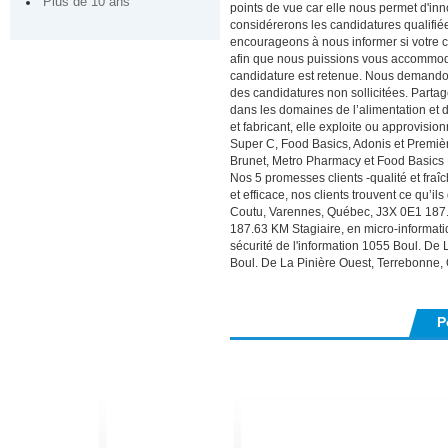
Plus de 10 ans
points de vue car elle nous permet d'in
considérerons les candidatures qualifié
encourageons à nous informer si votre 
afin que nous puissions vous accommod
candidature est retenue. Nous demand
des candidatures non sollicitées. Parta
dans les domaines de l’alimentation et de
et fabricant, elle exploite ou approvis
Super C, Food Basics, Adonis et Premi
Brunet, Metro Pharmacy et Food Basics 
Nos 5 promesses clients -qualité et fra
et efficace, nos clients trouvent ce qu’i
Coutu, Varennes, Québec, J3X 0E1 187.
187.63 KM Stagiaire, en micro-informat
sécurité de l'information 1055 Boul. De
Boul. De La Pinière Ouest, Terrebonne
P