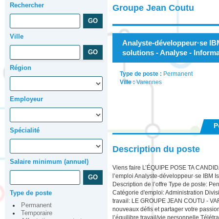
Rechercher
Groupe Jean Coutu
Ville
Analyste-développeur·se IB
solutions - Analyse - Inform
Région
Type de poste :
Permanent
Ville :
Varennes
Employeur
P
Spécialité
Description du poste
Salaire minimum (annuel)
Viens faire L’ÉQUIPE POSE TA CANDIDA
l’emploi Analyste-développeur·se IBM I
Description de l’offre Type de poste: 
Catégorie d'emploi: Administration Divi
Type de poste
travail: LE GROUPE JEAN COUTU - VAR
Permanent
nouveaux défis et partager votre passio
Temporaire
l’équilibre travail/vie personnelle Télé