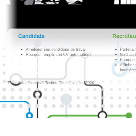
Candidats
Recruteu
Améliorer ses conditions de travail
Partenai
Pourquoi remplir son CV automatisé?
No 1 au
Pourquoi 
Afficher 
bannières
Tous droits réservés © Techno-Communication 2026