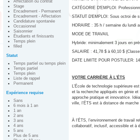
Affectation ou contrat
Stage
CATÉGORIE D'EMPLOI: Professionn
Encadrement - Permanent
Encadrement - Affectation
STATUT D'EMPLOI: Sous octroi de sub
Candidature spontanée
HORAIRE : 35 h / semaine du lundi a
Occasionnel
Saisonnier
MODE DE TRAVAIL
Étudiants et finissants
Temps plein
Hybride: minimalement 3 jours en prése
filled
SALAIRE : 41,78 $ à 60,10 $ (Classe
Statut
DATE LIMITE POUR POSTULER: 14 j
Temps partiel ou temps plein
Temps partiel
Temps plein
VOTRE CARRIÈRE À L'ÉTS
Liste de rappel
Permanent
L’École de technologie supérieure es
et la recherche appliqués en génie et
Expérience requise
approche pratique et innovatrice. Idéa
Sans
ville, l’ÉTS est à distance de marche
6 mois à 1 an
1 an
2 ans
À l’ÉTS, l’environnement de travail re
3 ans
4 ans
collaboratif, inclusif, accessible et à
5 ans
Plus de 5 ans