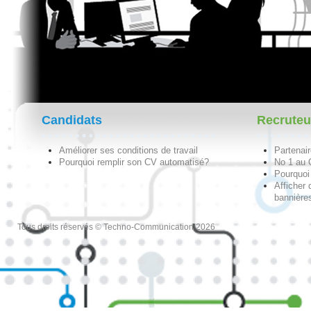
Candidats
Recruteu
Améliorer ses conditions de travail
Partenai
Pourquoi remplir son CV automatisé?
No 1 au
Pourquoi 
Afficher 
bannières
Tous droits réservés © Techno-Communication 2026