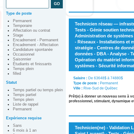
Type de poste
Permanent
Technicien réseau — infrastr
Temporaire
Tests - Génie soutien techni
Affectation ou contrat
Stage
Administration de systèmes 
Encadrement - Permanent
- Réseaux - Installations et
Encadrement - Affectation
stratégie - Centres de donn
Candidature spontanée
données - DBA - Analyse - T
Occasionnel
Saisonnier
Opération du matériel inform
Étudiants et finissants
systèmes - Sécurité informa
Temps plein
filled
Salaire :
De 63648$ à 74880$
Statut
Type de poste :
Permanent
Ville :
Rive-Sud de Québec
Temps partiel ou temps plein
Temps partiel
Prêt(e) à donner un nouveau sens à v
Temps plein
professionnel, stimulant, dynamique et
Liste de rappel
Permanent
Expérience requise
Sans
Technicien(ne) - Validation L
6 mois à 1 an
Saint Laurent) - Tests - Gén