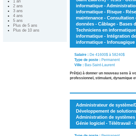
1 an
informatique - Administrati
2 ans
3 ans
informatique - Risque - Résea
4 ans
maintenance - Consultation e
5 ans
données - Câblage - Bases d
Plus de 5 ans
Techniciens en informatique
Plus de 10 ans
informatique - Intégration d
informatique - Infonuagique
Salaire :
De 41600$ à 58240$
Type de poste :
Permanent
Ville :
Bas-Saint-Laurent
Prêt(e) à donner un nouveau sens à v
professionnel, stimulant, dynamique et
Administrateur de système/
Développement de solutions 
Administration de systèmes 
Génie logiciel - Télétravail 
Type de poste :
Permanent