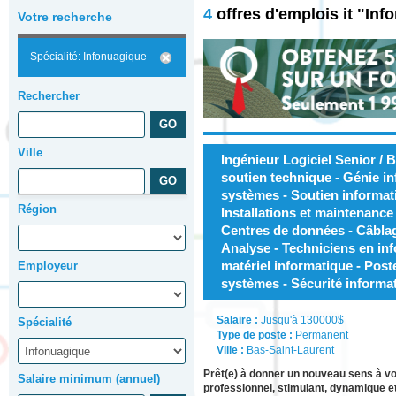
4
offres d'emplois it "In
Votre recherche
Spécialité: Infonuagique
Rechercher
Ville
Ingénieur Logiciel Senior / 
soutien technique - Génie in
systèmes - Soutien informat
Région
Installations et maintenance 
Centres de données - Câbla
Analyse - Techniciens en in
matériel informatique - Post
Employeur
systèmes - Sécurité informa
Salaire :
Jusqu'à 130000$
Spécialité
Type de poste :
Permanent
Ville :
Bas-Saint-Laurent
Prêt(e) à donner un nouveau sens à v
Salaire minimum (annuel)
professionnel, stimulant, dynamique et