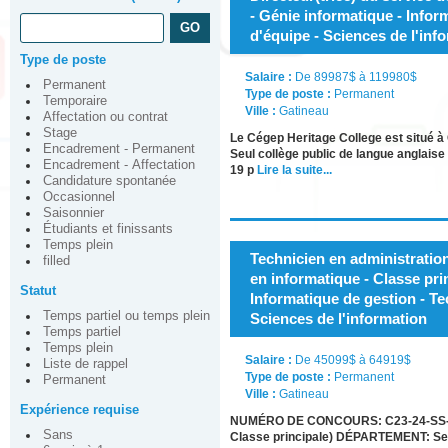
- Génie informatique - Infor
d'équipe - Sciences de l'inf
Type de poste
Salaire :
De 89987$ à 119980$
Permanent
Type de poste :
Permanent
Temporaire
Ville :
Gatineau
Affectation ou contrat
Stage
Le Cégep Heritage College est situé à 
Encadrement - Permanent
Seul collège public de langue anglaise 
Encadrement - Affectation
19 p
Lire la suite...
Candidature spontanée
Occasionnel
Saisonnier
Étudiants et finissants
Temps plein
Technicien en administration
filled
en informatique - Classe pri
Statut
Informatique de gestion - Te
Temps partiel ou temps plein
Sciences de l'information
Temps partiel
Temps plein
Salaire :
De 45099$ à 64919$
Liste de rappel
Type de poste :
Permanent
Permanent
Ville :
Gatineau
Expérience requise
NUMÉRO DE CONCOURS: C23-24-SS-11 PO
Sans
Classe principale) DÉPARTEMENT: S