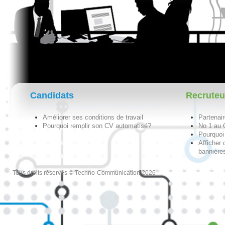
Candidats
Recruteu
Améliorer ses conditions de travail
Partenai
Pourquoi remplir son CV automatisé?
No 1 au
Pourquoi 
Afficher 
bannières
Tous droits réservés © Techno-Communication 2026