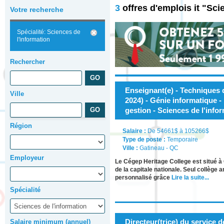
3
offres d'emplois it "Sc
Votre recherche
Spécialité: Sciences de
l'information
Rechercher
Enseignant(e) - Techniques 
Ville
2024) - Génie informatique 
gestion - Sciences de l'info
Région
Salaire :
De 54661$ à 105266$
Type de poste :
Temporaire
Ville :
Gatineau - QC
Employeur
Le Cégep Heritage College est situé à 
de la capitale nationale. Seul collège 
personnalisé grâce
Lire la suite...
Spécialité
Directeur(trice) du service 
Salaire minimum (annuel)